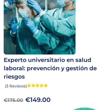
Experto universitario en salud
laboral: prevención y gestión de
riesgos
(3 Reviews)
Valorado
3
con
5.00
de
€
149.00
5 en base
€
175.00
a
valoraciones