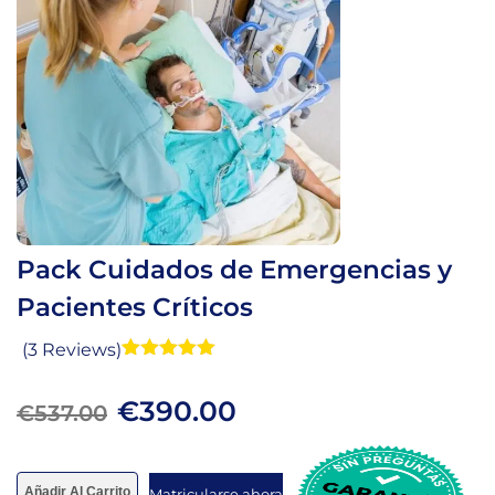
Pack Cuidados de Emergencias y
Pacientes Críticos
(3 Reviews)
Valorado
3
con
5.00
de
€
390.00
5 en base
€
537.00
a
valoraciones
de clientes
Añadir Al Carrito
Matricularse ahora