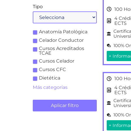
Tipo
100 Ho
4 Créd
ECTS
Certific
Anatomía Patológica
Universi
Celador Conductor
100% On
Cursos Acreditados
TCAE
+ Informa
Cursos Celador
Cursos CFC
Dietética
100 Ho
Más categorías
4 Créd
ECTS
Certific
Aplicar filtro
Universi
100% On
+ Informa