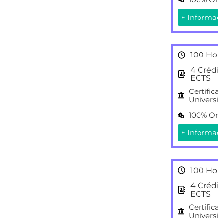
+ Informa
100 Ho
4 Créd
ECTS
Certific
Universi
100% On
+ Informa
100 Ho
4 Créd
ECTS
Certific
Universi