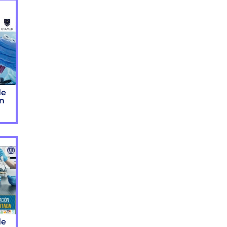
de
ón
de