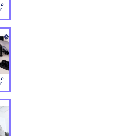
de
ón
de
ón