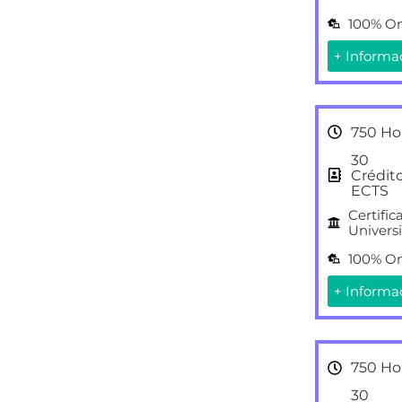
100% On
+ Informa
750 Ho
30
Crédit
ECTS
Certific
Universi
100% On
+ Informa
750 Ho
30