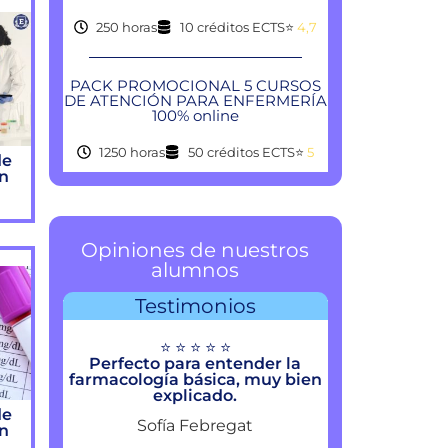
250 horas
10 créditos ECTS
⭐
4,7
PACK PROMOCIONAL 5 CURSOS
DE ATENCIÓN PARA ENFERMERÍA
100% online
1250 horas
50 créditos ECTS
⭐
5
de
ón
Opiniones de nuestros
alumnos
Testimonios
⭐ ⭐ ⭐ ⭐ ⭐
Perfecto para entender la
farmacología básica, muy bien
explicado.
de
Sofía Febregat
ón