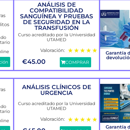
ANÁLISIS DE
COMPATIBILIDAD
SANGUÍNEA Y PRUEBAS
ras
DE SEGURIDAD EN LA
ditos
TRANSFUSIÓN
Curso acreditado por la Universidad
ado
UTAMED
tario
★
★
★
★
★
Valoración:
line
Garantía 
devoluci
€
45.00
ción
COMPRAR
ANÁLISIS CLÍNICOS DE
ras
URGENCIA
Curso acreditado por la Universidad
ado
UTAMED
tario
★
★
★
★
★
Valoración:
line
Garantía 