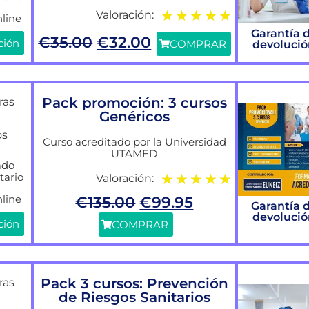
★
★
★
★
★
Valoración:
line
Garantía 
€
35.00
€
32.00
ción
COMPRAR
devoluci
Pack promoción: 3 cursos
ras
Genéricos
os
Curso acreditado por la Universidad
UTAMED
ado
tario
★
★
★
★
★
Valoración:
line
€
135.00
€
99.95
Garantía 
devoluci
ción
COMPRAR
Pack 3 cursos: Prevención
ras
de Riesgos Sanitarios