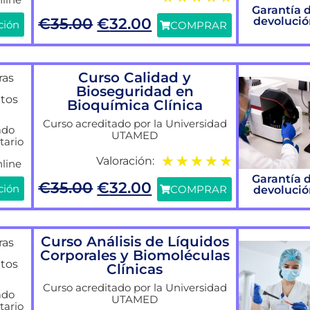
Garantía 
€
35.00
€
32.00
devoluci
ción
COMPRAR
Curso Calidad y
ras
Bioseguridad en
itos
Bioquímica Clínica
Curso acreditado por la Universidad
ado
UTAMED
tario
★
★
★
★
★
Valoración:
line
Garantía 
€
35.00
€
32.00
ción
COMPRAR
devoluci
Curso Análisis de Líquidos
ras
Corporales y Biomoléculas
itos
Clínicas
Curso acreditado por la Universidad
ado
UTAMED
tario