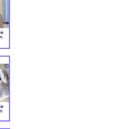
de
ón
de
ón