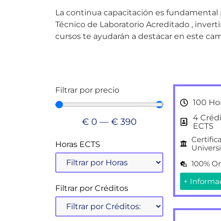
La continua capacitación es fundamental p
Técnico de Laboratorio Acreditado , inverti
cursos te ayudarán a destacar en este ca
Filtrar por precio
100 Ho
4 Créd
€
0
—
€
390
ECTS
Certific
Horas ECTS
Universi
100% On
+ Informa
Filtrar por Créditos