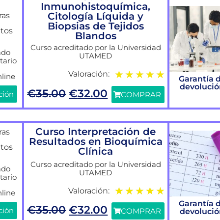
Inmunohistoquímica,
Citología Líquida y
ras
Biopsias de Tejidos
itos
Blandos
Curso acreditado por la Universidad
ado
UTAMED
tario
★
★
★
★
★
Valoración:
line
Garantía 
devoluci
€
35.00
€
32.00
ción
COMPRAR
Curso Interpretación de
ras
Resultados en Bioquímica
itos
Clínica
Curso acreditado por la Universidad
ado
UTAMED
tario
★
★
★
★
★
Valoración:
line
Garantía 
€
35.00
€
32.00
ción
COMPRAR
devoluci