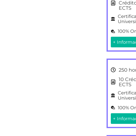
Crédit
ECTS
Certific
Universi
100% On
+ Informa
250 ho
10 Cré
ECTS
Certific
Universi
100% On
+ Informa