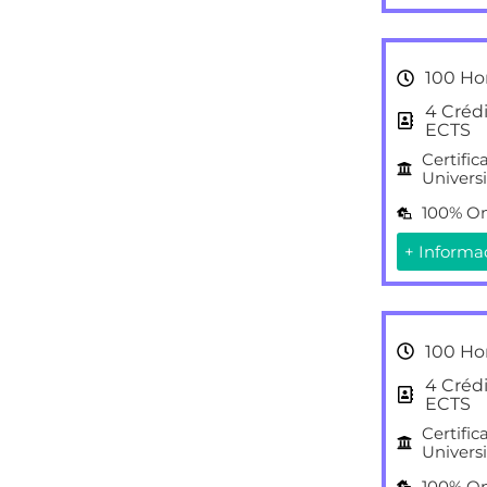
100 Ho
4 Créd
ECTS
Certific
Universi
100% On
+ Informa
100 Ho
4 Créd
ECTS
Certific
Universi
100% On