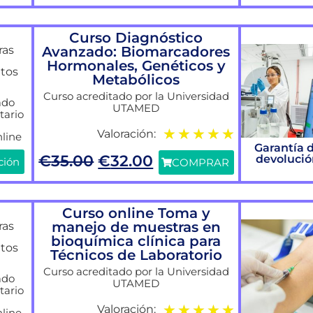
Curso Diagnóstico
Avanzado: Biomarcadores
ras
Hormonales, Genéticos y
itos
Metabólicos
Curso acreditado por la Universidad
ado
UTAMED
tario
★
★
★
★
★
Valoración:
line
Garantía 
€
35.00
€
32.00
devoluci
ción
COMPRAR
Curso online Toma y
manejo de muestras en
ras
bioquímica clínica para
itos
Técnicos de Laboratorio
Curso acreditado por la Universidad
ado
UTAMED
tario
★
★
★
★
★
Valoración:
line