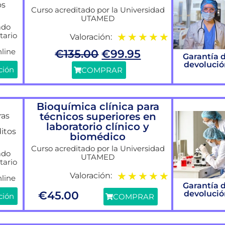
os
Curso acreditado por la Universidad
UTAMED
ado
tario
★
★
★
★
★
Valoración:
line
€
135.00
€
99.95
Garantía 
devoluci
ción
COMPRAR
Bioquímica clínica para
técnicos superiores en
ras
laboratorio clínico y
ditos
biomédico
Curso acreditado por la Universidad
ado
UTAMED
tario
★
★
★
★
★
Valoración:
line
Garantía 
€
45.00
devoluci
ción
COMPRAR