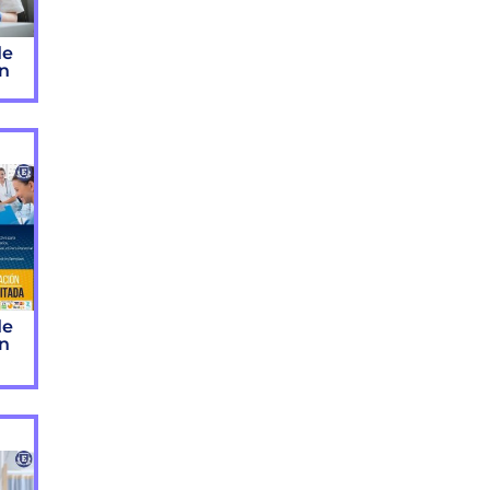
de
ón
de
ón