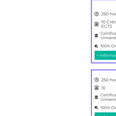
250 ho
10 Cré
ECTS
Certific
Universi
100% On
+ Informa
250 ho
10
Certific
Universi
100% On