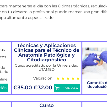
ara mantenerse al día con las últimas técnicas, regulaci
r en tu desarrollo profesional puede marcar una gran dife
mpo altamente especializado.
Técnicas y Aplicaciones
Clínicas para el Técnico de
ras
Anatomía Patológica y
itos
Citodiagnóstico
Curso acreditado por la Universidad
ado
UTAMED
tario
★
★
★
★
★
Valoración:
line
Garantía 
€
35.00
€
32.00
devoluci
ción
COMPRAR
Curso