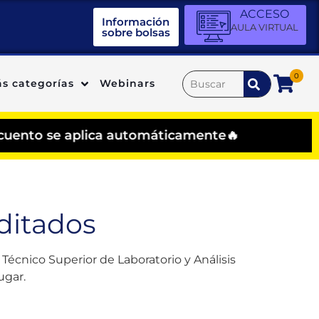
ACCESO
Información
AULA VIRTUAL
sobre bolsas
0
s categorías
Webinars
plica automáticamente🔥
ditados
Técnico Superior de Laboratorio y Análisis
ugar.