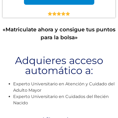
Valorado
con
5.00
de
«Matriculate ahora y consigue tus puntos
5
para la bolsa»
Adquieres acceso
automático a:
Experto Universitario en Atención y Cuidado del
Adulto Mayor
Experto Universitario en Cuidados del Recién
Nacido