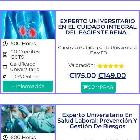
EXPERTO UNIVERSITARIO
EN EL CUIDADO INTEGRAL
DEL PACIENTE RENAL
500 Horas
Curso acreditado por la Universidad
20 Créditos
UTAMED
ECTS
Certificado
Valoración:
Universitario
Valorado
€
175.00
€
149.00
100% Online
con
5.00
de
5
+ Información
COMPRAR
Experto Universitario En
Salud Laboral: Prevención Y
Gestión De Riesgos
500 Horas