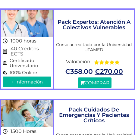
Pack Expertos: Atención A
Colectivos Vulnerables
1000 horas
Curso acreditado por la Universidad
40 Créditos
UTAMED
ECTS
Certificado
Valoración:
Universitario
Valorado
€
358.00
€
270.00
100% Online
con
5.00
de
5
+ Información
COMPRAR
Pack Cuidados De
Emergencias Y Pacientes
Críticos
1500 Horas