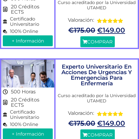
Curso acreditado por la Universidad
20 Créditos
UTAMED
ECTS
Certificado
Valoración:
Universitario
Valorado
€
175.00
€
149.00
100% Online
con
5.00
de
5
+ Información
COMPRAR
Experto Universitario En
Acciones De Urgencias Y
Emergencias Para
Enfermería
500 Horas
Curso acreditado por la Universidad
20 Créditos
UTAMED
ECTS
Certificado
Valoración:
Universitario
Valorado
€
175.00
€
149.00
100% Online
con
5.00
de
5
+ Información
COMPRAR