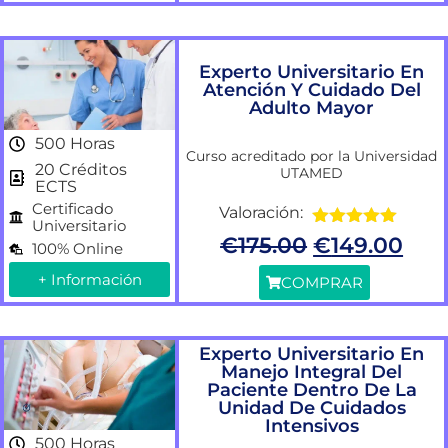
Experto Universitario En
Atención Y Cuidado Del
Adulto Mayor
500 Horas
Curso acreditado por la Universidad
20 Créditos
UTAMED
ECTS
Certificado
Valoración:
Universitario
Valorado
€
175.00
€
149.00
100% Online
con
5.00
de
5
+ Información
COMPRAR
Experto Universitario En
Manejo Integral Del
Paciente Dentro De La
Unidad De Cuidados
Intensivos
500 Horas