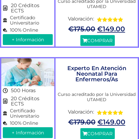
Curso acreditado por la Universidad
20 Créditos
UTAMED
ECTS
Certificado
Valoración:
Universitario
Valorado
€
175.00
€
149.00
100% Online
con
5.00
de
5
+ Información
COMPRAR
Experto En Atención
Neonatal Para
Enfermeros/as
500 Horas
Curso acreditado por la Universidad
20 Créditos
UTAMED
ECTS
Certificado
Valoración:
Universitario
Valorado
€
179.00
€
149.00
100% Online
con
5.00
de
5
+ Información
COMPRAR