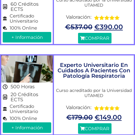
Curso acreditado por la Universidad
60 Créditos
UTAMED
ECTS
Certificado
Valoración:
Universitario
Valorado
€
537.00
€
390.00
100% Online
con
5.00
de
5
+ Información
COMPRAR
Experto Universitario En
Cuidados A Pacientes Con
Patología Respiratoria
500 Horas
Curso acreditado por la Universidad
20 Créditos
UTAMED
ECTS
Certificado
Valoración:
Universitario
Valorado
€
179.00
€
149.00
100% Online
con
5.00
de
5
+ Información
COMPRAR