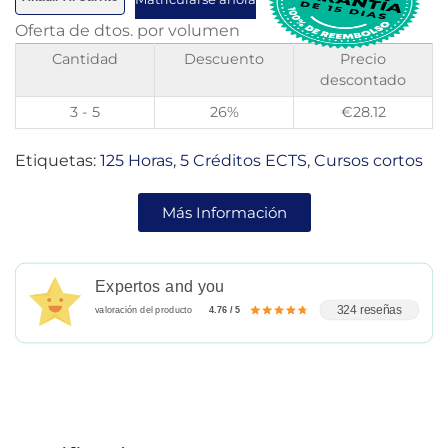
Oferta de dtos. por volumen
Cantidad
Descuento
Precio
descontado
3 - 5
26%
€
28.12
Etiquetas:
125 Horas
,
5 Créditos ECTS
,
Cursos cortos
Más Información
Expertos and you
324 reseñas
valoración del producto
4.76 / 5