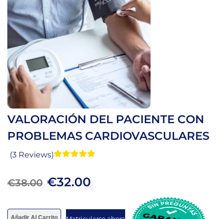
VALORACIÓN DEL PACIENTE CON
PROBLEMAS CARDIOVASCULARES
(3 Reviews)
Valorado
3
con
5.00
de
€
32.00
5 en base
€
38.00
a
valoraciones
de clientes
Añadir Al Carrito
Matricularse ahora