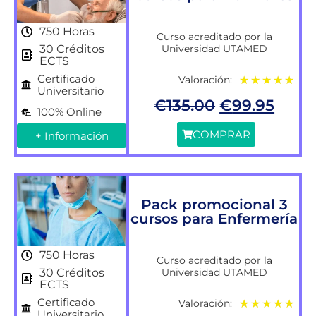
750 Horas
Curso acreditado por la
Universidad UTAMED
30 Créditos
ECTS
Certificado
Valoración:
★
★
★
★
★
Universitario
€
135.00
€
99.95
100% Online
COMPRAR
+ Información
Pack promocional 3
cursos para Enfermería
750 Horas
Curso acreditado por la
Universidad UTAMED
30 Créditos
ECTS
Certificado
Valoración:
★
★
★
★
★
Universitario