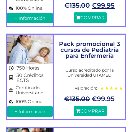
€
135.00
€
99.95
100% Online
COMPRAR
+ Información
Pack promocional 3
cursos de Pediatría
para Enfermería
750 Horas
Curso acreditado por la
Universidad UTAMED
30 Créditos
ECTS
Certificado
Valoración:
★
★
★
★
★
Universitario
€
135.00
€
99.95
100% Online
COMPRAR
+ Información