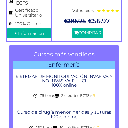
ECTS
Certificado
Valoración:
★
★
★
★
★
Universitario
€
99.95
€
56.97
100% Online
COMPRAR
+ Información
Cursos más vendidos
Enfermería
SISTEMAS DE MONITORIZACIÓN INVASIVA Y
NO INVASIVA EL UCI
100% online
75 horas
3 créditos ECTS
⭐
5
Curso de cirugía menor, heridas y suturas
100% online
250 horas
10 créditos ECTS
⭐
4,7