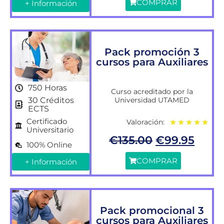
COMPRAR
+ Información
Pack promoción 3
cursos para Auxiliares
750 Horas
Curso acreditado por la
Universidad UTAMED
30 Créditos
ECTS
Certificado
Valoración:
★
★
★
★
★
Universitario
€
135.00
€
99.95
100% Online
COMPRAR
+ Información
Pack promocional 3
cursos para Auxiliares