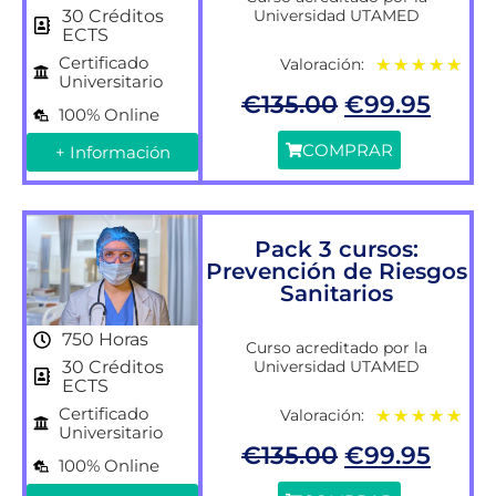
Universidad UTAMED
30 Créditos
ECTS
Certificado
Valoración:
★
★
★
★
★
Universitario
€
135.00
€
99.95
100% Online
COMPRAR
+ Información
Pack 3 cursos:
Prevención de Riesgos
Sanitarios
750 Horas
Curso acreditado por la
Universidad UTAMED
30 Créditos
ECTS
Certificado
Valoración:
★
★
★
★
★
Universitario
€
135.00
€
99.95
100% Online