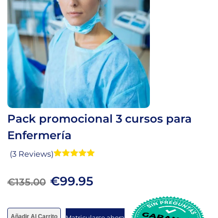
Pack promocional 3 cursos para
Enfermería
(3 Reviews)
Valorado
3
con
5.00
de
€
99.95
5 en base
€
135.00
a
valoraciones
de clientes
Añadir Al Carrito
Matricularse ahora