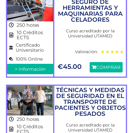
SEGURO DE
HERRAMIENTAS Y
MAQUINARIAS PARA
CELADORES
250 horas
Curso acreditado por la
10 Créditos
Universidad UTAMED
ECTS
Certificado
Universitario
Valoración:
★
★
★
★
★
100% Online
€
45.00
COMPRAR
+ Información
TÉCNICAS Y MEDIDAS
DE SEGURIDAD EN EL
TRANSPORTE DE
PACIENTES Y OBJETOS
PESADOS
250 horas
Curso acreditado por la
10 Créditos
Universidad UTAMED
ECTS