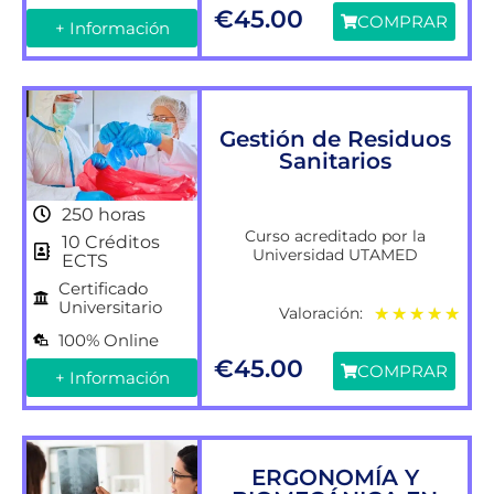
€
45.00
COMPRAR
+ Información
Gestión de Residuos
Sanitarios
250 horas
Curso acreditado por la
10 Créditos
Universidad UTAMED
ECTS
Certificado
Universitario
Valoración:
★
★
★
★
★
100% Online
€
45.00
COMPRAR
+ Información
ERGONOMÍA Y