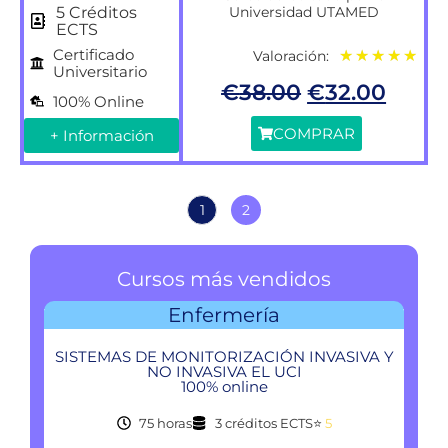
Universidad UTAMED
5 Créditos
ECTS
Certificado
Valoración:
★
★
★
★
★
Universitario
€
38.00
€
32.00
100% Online
COMPRAR
+ Información
1
2
Cursos más vendidos
Enfermería
SISTEMAS DE MONITORIZACIÓN INVASIVA Y
NO INVASIVA EL UCI
100% online
75 horas
3 créditos ECTS
⭐
5