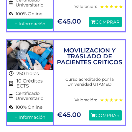
Universitario
Valoración:
★
★
★
★
★
100% Online
€
45.00
COMPRAR
+ Información
MOVILIZACION Y
TRASLADO DE
PACIENTES CRITICOS
250 horas
Curso acreditado por la
10 Créditos
Universidad UTAMED
ECTS
Certificado
Universitario
Valoración:
★
★
★
★
★
100% Online
€
45.00
COMPRAR
+ Información