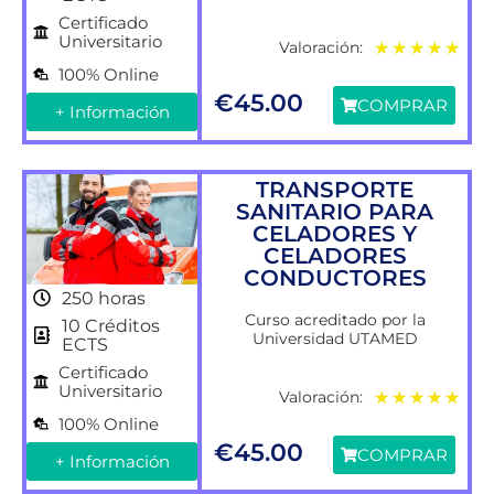
Certificado
Universitario
Valoración:
★
★
★
★
★
100% Online
€
45.00
COMPRAR
+ Información
TRANSPORTE
SANITARIO PARA
CELADORES Y
CELADORES
CONDUCTORES
250 horas
Curso acreditado por la
10 Créditos
Universidad UTAMED
ECTS
Certificado
Universitario
Valoración:
★
★
★
★
★
100% Online
€
45.00
COMPRAR
+ Información