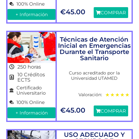
100% Online
€
45.00
COMPRAR
+ Información
Técnicas de Atención
Inicial en Emergencias
Durante el Transporte
Sanitario
250 horas
Curso acreditado por la
10 Créditos
Universidad UTAMED
ECTS
Certificado
Universitario
Valoración:
★
★
★
★
★
100% Online
€
45.00
COMPRAR
+ Información
USO ADECUADO Y