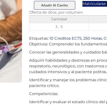
valoraciones
Matricularse
de
Añadir Al Carrito
clientes
Oferta de dtos. por volumen
Cantidad
3 - 5
Etiquetas:
10 Creditos ECTS
,
250 Horas
,
C
Objetivos: Comprender los fundamentos d
Conocer las generalidades y cuidados bási
Adquirir habilidades y destrezas en pro
respiratorio, neurológico, con trastornos
cuidados intensivos y al paciente politr
Identificar y manejar los problemas clíni
paciente crítico.
Competencias:
Identificar y evaluar el estado clínico del 