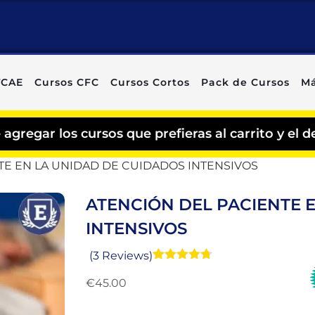
TCAE
Cursos CFC
Cursos Cortos
Pack de Cursos
Má
rsos que prefieras al carrito y el descuento se 
TE EN LA UNIDAD DE CUIDADOS INTENSIVOS
ATENCIÓN DEL PACIENTE 
INTENSIVOS
(3 Reviews)
Valorado
3
con
4.67
€
45.00
de 5 en
base a