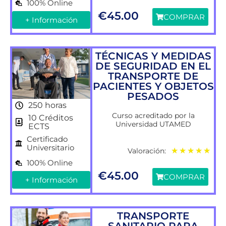
100% Online
€
45.00
COMPRAR
+ Información
TÉCNICAS Y MEDIDAS
DE SEGURIDAD EN EL
TRANSPORTE DE
PACIENTES Y OBJETOS
PESADOS
250 horas
Curso acreditado por la
10 Créditos
Universidad UTAMED
ECTS
Certificado
Universitario
Valoración:
★
★
★
★
★
100% Online
€
45.00
COMPRAR
+ Información
TRANSPORTE