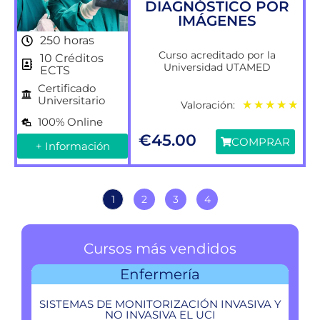
DIAGNÓSTICO POR
IMÁGENES
250 horas
Curso acreditado por la
10 Créditos
Universidad UTAMED
ECTS
Certificado
Universitario
Valoración:
★
★
★
★
★
100% Online
€
45.00
COMPRAR
+ Información
1
2
3
4
Cursos más vendidos
Enfermería
SISTEMAS DE MONITORIZACIÓN INVASIVA Y
NO INVASIVA EL UCI