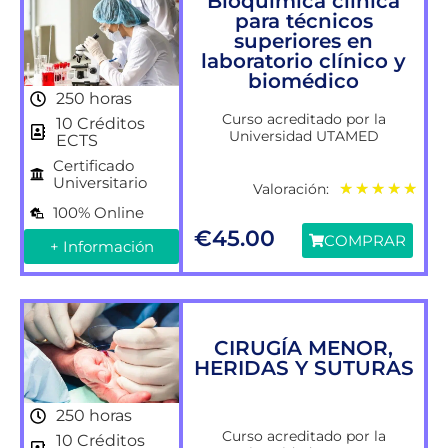
Bioquímica clínica
para técnicos
superiores en
laboratorio clínico y
biomédico
250 horas
Curso acreditado por la
10 Créditos
Universidad UTAMED
ECTS
Certificado
Universitario
Valoración:
★
★
★
★
★
100% Online
€
45.00
COMPRAR
+ Información
CIRUGÍA MENOR,
HERIDAS Y SUTURAS
250 horas
Curso acreditado por la
10 Créditos