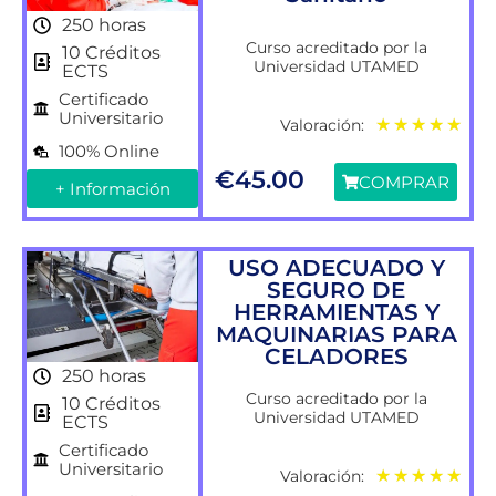
250 horas
Curso acreditado por la
10 Créditos
Universidad UTAMED
ECTS
Certificado
Universitario
Valoración:
★
★
★
★
★
100% Online
€
45.00
COMPRAR
+ Información
USO ADECUADO Y
SEGURO DE
HERRAMIENTAS Y
MAQUINARIAS PARA
CELADORES
250 horas
Curso acreditado por la
10 Créditos
Universidad UTAMED
ECTS
Certificado
Universitario
Valoración:
★
★
★
★
★