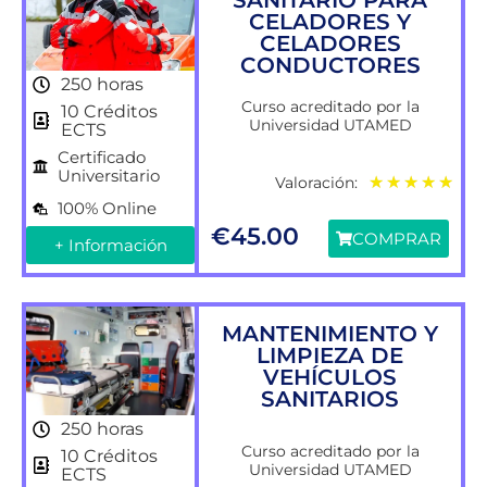
SANITARIO PARA
CELADORES Y
CELADORES
CONDUCTORES
250 horas
Curso acreditado por la
10 Créditos
Universidad UTAMED
ECTS
Certificado
Universitario
Valoración:
★
★
★
★
★
100% Online
€
45.00
COMPRAR
+ Información
MANTENIMIENTO Y
LIMPIEZA DE
VEHÍCULOS
SANITARIOS
250 horas
Curso acreditado por la
10 Créditos
Universidad UTAMED
ECTS