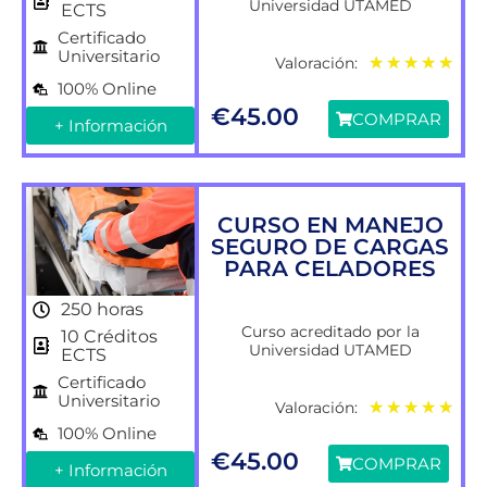
Universidad UTAMED
ECTS
Certificado
Universitario
Valoración:
★
★
★
★
★
100% Online
€
45.00
COMPRAR
+ Información
CURSO EN MANEJO
SEGURO DE CARGAS
PARA CELADORES
250 horas
Curso acreditado por la
10 Créditos
Universidad UTAMED
ECTS
Certificado
Universitario
Valoración:
★
★
★
★
★
100% Online
€
45.00
COMPRAR
+ Información