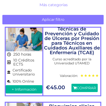
Más categorías
Aplicar filtro
Técnicas de
Prevención y Cuidado
de Úlceras por Presión
para Técnicos en
Cuidados Auxiliares de
Enfermería (TCAE)
250 horas
Curso acreditado por la
10 Créditos
Universidad UTAMED
ECTS
Certificado
Universitario
Valoración:
★
★
★
★
★
100% Online
€
45.00
COMPRAR
+ Información