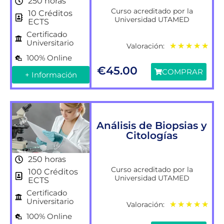
250 horas
Curso acreditado por la
10 Créditos
Universidad UTAMED
ECTS
Certificado
Universitario
Valoración:
★
★
★
★
★
100% Online
€
45.00
COMPRAR
+ Información
Análisis de Biopsias y
Citologías
250 horas
Curso acreditado por la
100 Créditos
Universidad UTAMED
ECTS
Certificado
Universitario
Valoración:
★
★
★
★
★
100% Online