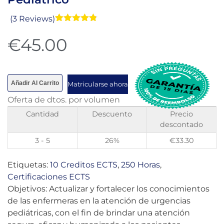
(3 Reviews)
Valorado
3
con
4.73
€
45.00
de 5 en
base a
valoraciones
de clientes
Añadir Al Carrito
Matricularse ahora
Oferta de dtos. por volumen
Cantidad
Descuento
Precio
descontado
3 - 5
26%
€
33.30
Etiquetas:
10 Creditos ECTS
,
250 Horas
,
Certificaciones ECTS
Objetivos: Actualizar y fortalecer los conocimientos
de las enfermeras en la atención de urgencias
pediátricas, con el fin de brindar una atención