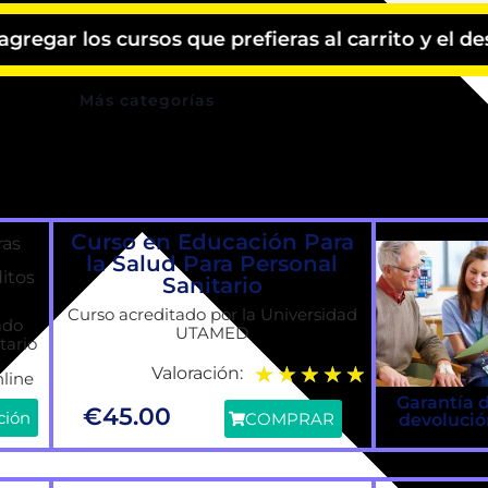
Cursos Cortos
rsos que prefieras al carrito y el descuento se
Pack de Cursos
Más categorías
Curso en Educación Para
ras
la Salud Para Personal
ditos
Sanitario
Curso acreditado por la Universidad
ado
UTAMED
tario
★
★
★
★
★
Valoración:
line
Garantía 
€
45.00
ción
COMPRAR
devoluci