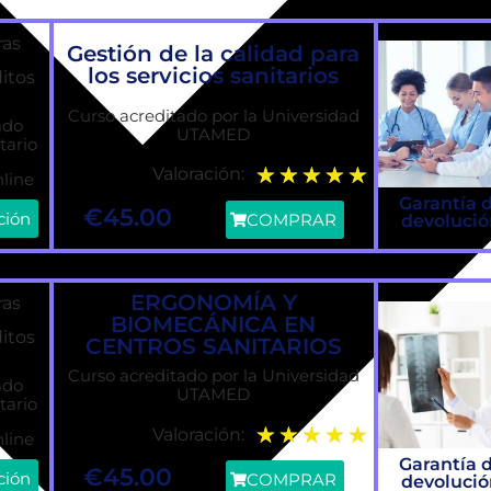
ras
Gestión de la calidad para
los servicios sanitarios
ditos
Curso acreditado por la Universidad
ado
UTAMED
tario
★
★
★
★
★
Valoración:
line
Garantía 
€
45.00
ción
COMPRAR
devoluci
ERGONOMÍA Y
ras
BIOMECÁNICA EN
ditos
CENTROS SANITARIOS
Curso acreditado por la Universidad
ado
UTAMED
tario
★
★
★
★
★
Valoración:
line
Garantía 
€
45.00
ción
COMPRAR
devoluci