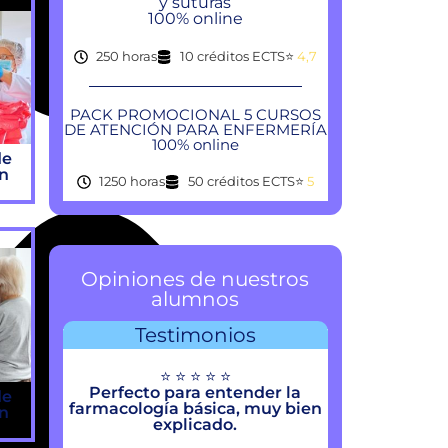
y suturas
100% online
250 horas
10 créditos ECTS
⭐
4,7
PACK PROMOCIONAL 5 CURSOS
DE ATENCIÓN PARA ENFERMERÍA
100% online
de
ón
1250 horas
50 créditos ECTS
⭐
5
Opiniones de nuestros
alumnos
Testimonios
⭐ ⭐ ⭐ ⭐ ⭐
Perfecto para entender la
de
farmacología básica, muy bien
ón
explicado.