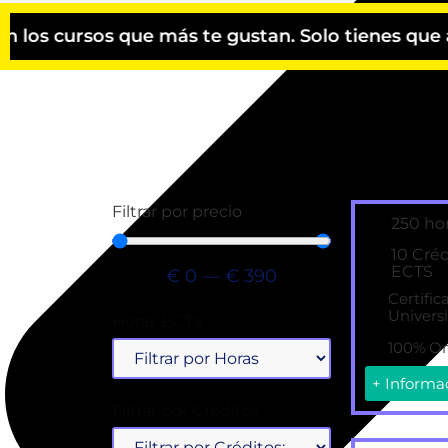
e más te gustan. Solo tienes que agregar los cu
Filtrar por precio
250 ho
10 Cré
ECTS
€
0
—
€
390
Certific
Universi
Horas ECTS
100% On
+ Informa
Filtrar por Créditos