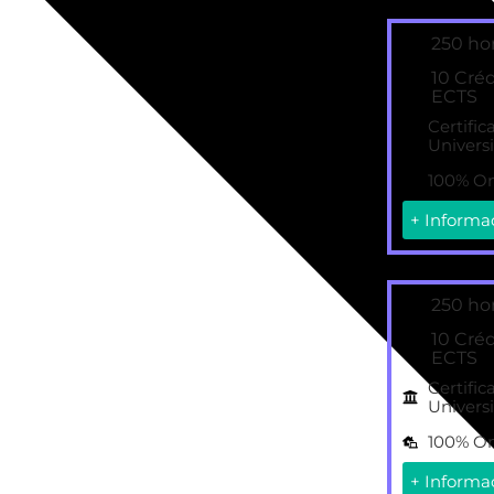
250 ho
10 Cré
ECTS
Certific
Universi
100% On
+ Informa
250 ho
10 Cré
ECTS
Certific
Universi
100% On
+ Informa