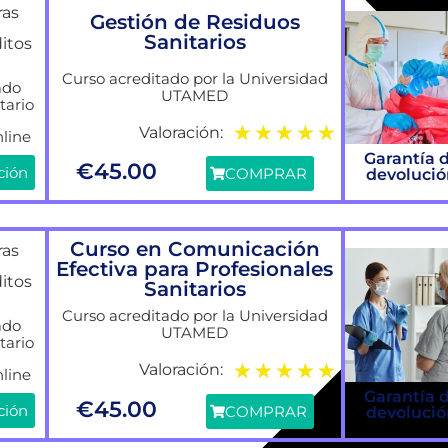
ras
Gestión de Residuos
Sanitarios
ditos
Curso acreditado por la Universidad
ado
UTAMED
tario
★
★
★
★
★
Valoración:
line
Garantía 
€
45.00
ción
COMPRAR
devoluci
Curso en Comunicación
ras
Efectiva para Profesionales
ditos
Sanitarios
Curso acreditado por la Universidad
ado
UTAMED
tario
★
★
★
★
★
Valoración:
line
Garantía 
€
45.00
ción
COMPRAR
devoluci