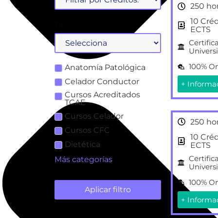
250 ho
10 Cré
Tipo
ECTS
Certific
Universi
100% On
Anatomía Patológica
Celador Conductor
+ Informa
Cursos Acreditados
TCAE
Cursos Celador
250 ho
Cursos CFC
10 Cré
Dietética
ECTS
Certific
Más categorías
Universi
100% On
Aplicar filtro
+ Informa