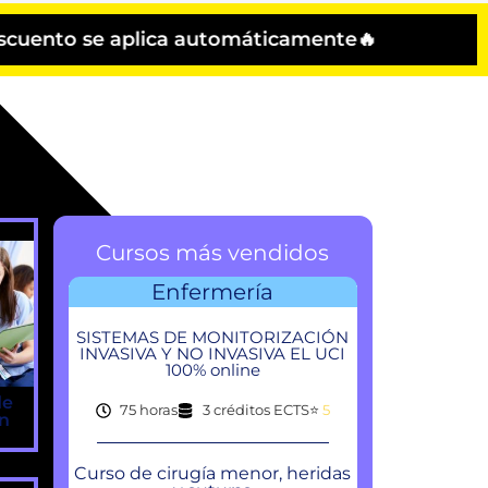
 aplica automáticamente🔥
Cursos más vendidos
Enfermería
SISTEMAS DE MONITORIZACIÓN
INVASIVA Y NO INVASIVA EL UCI
100% online
de
75 horas
3 créditos ECTS
⭐
5
ón
Curso de cirugía menor, heridas