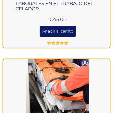
LABORALES EN EL TRABAJO DEL
CELADOR
€
45.00
Añadir al carrito
Valorado
con
5.00
de
5