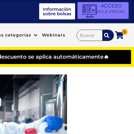
ACCESO
Información
AULA VIRTUAL
sobre bolsas
0
s categorías
Webinars
o se aplica automáticamente🔥