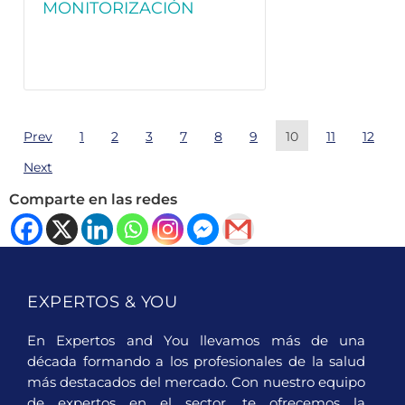
MONITORIZACIÓN
INVASIVA Y NO
INVASIVA
Prev
1
2
3
7
8
9
10
11
12
Next
Comparte en las redes
EXPERTOS & YOU
En Expertos and You llevamos más de una
década formando a los profesionales de la salud
más destacados del mercado. Con nuestro equipo
de expertos en el sector, te ofrecemos la