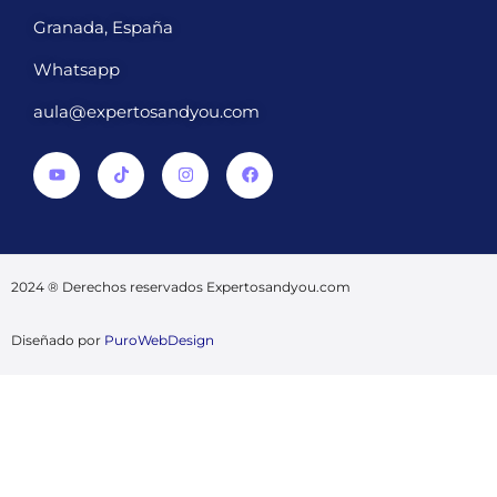
Granada, España
Whatsapp
aula@expertosandyou.com
2024 ® Derechos reservados Expertosandyou.com
Diseñado por
PuroWebDesign