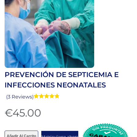
PREVENCIÓN DE SEPTICEMIA E
INFECCIONES NEONATALES
(3 Reviews)
Valorado
3
con
4.77
de
€
45.00
5 en base
a
valoraciones
de clientes
Añadir Al Carrito
Matricularse ahora