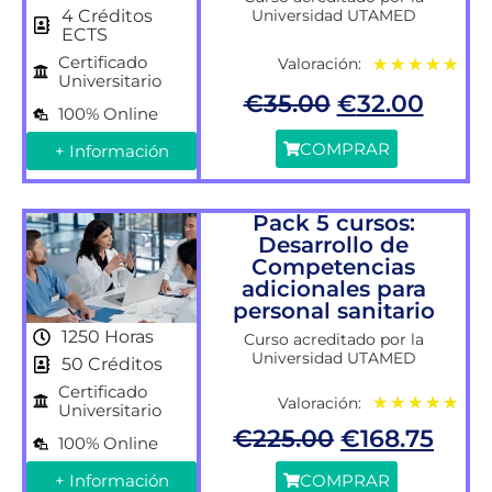
Universidad UTAMED
4 Créditos
ECTS
Certificado
Valoración:
★
★
★
★
★
Universitario
€
35.00
€
32.00
100% Online
COMPRAR
+ Información
Pack 5 cursos:
Desarrollo de
Competencias
adicionales para
personal sanitario
1250 Horas
Curso acreditado por la
Universidad UTAMED
50 Créditos
Certificado
Valoración:
★
★
★
★
★
Universitario
€
225.00
€
168.75
100% Online
+ Información
COMPRAR