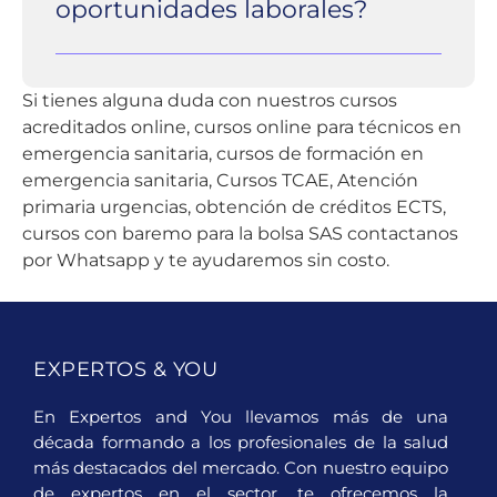
oportunidades laborales?
en el campo, garantizando una
respuesta efectiva y basada en evidencia
Los cursos están diseñados para sumar
ante emergencias sanitarias.
puntos valiosos en bolsas de empleo
Si tienes alguna duda con nuestros cursos
como el SAS (Servicio Andaluz de Salud),
acreditados online, cursos online para técnicos en
SERMAS y otras bolsas comunitarias,
emergencia sanitaria, cursos de formación en
aumentando las posibilidades de
emergencia sanitaria, Cursos TCAE, Atención
acceder a puestos de trabajo deseados
primaria urgencias, obtención de créditos ECTS,
en el sector sanitario.
cursos con baremo para la bolsa SAS contactanos
por Whatsapp y te ayudaremos sin costo.
EXPERTOS & YOU
En Expertos and You llevamos más de una
década formando a los profesionales de la salud
más destacados del mercado. Con nuestro equipo
de expertos en el sector, te ofrecemos la