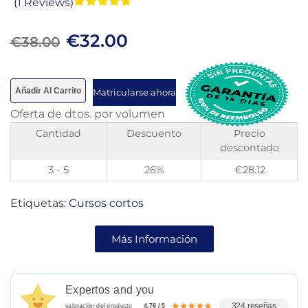
(1 Reviews)
Valorado
1
con
4.70
€
32.00
de 5 en
€
38.00
base a
valoración
de un
cliente
Añadir Al Carrito
Matricularse ahora
Oferta de dtos. por volumen
Cantidad
Descuento
Precio
descontado
3 - 5
26%
€
28.12
Etiquetas:
Cursos cortos
Más Información
Expertos and you
324 reseñas
valoración del producto
4.76 / 5