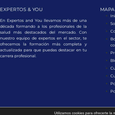
EXPERTOS & YOU
MAPA 
In
En Expertos and You llevamos más de una
So
década formando a los profesionales de la
Co
salud más destacados del mercado. Con
nuestro equipo de expertos en el sector, te
Bo
ofrecemos la formación más completa y
c
actualizada para que puedas destacar en tu
Pr
carrera profesional.
Bl
Cu
Cu
Po
Po
Utilizamos cookies para ofrecerte la
2024 ® Derechos reservados Expertosandyou.com