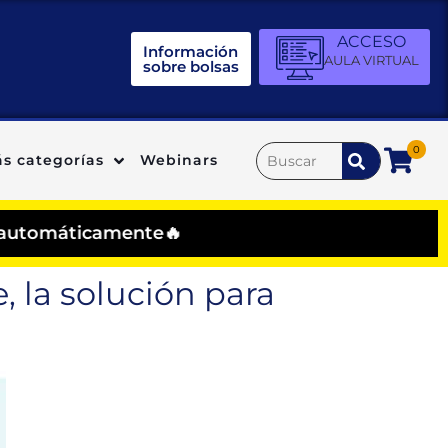
ACCESO
Información
AULA VIRTUAL
sobre bolsas
0
s categorías
Webinars
ticamente🔥
 la solución para