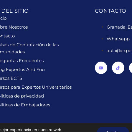
DEL SITIO
CONTACTO
icio
bre Nosotros
Granada, E
ntacto
Whatsapp
lsas de Contratación de las
aula@expe
omunidades
eguntas Frecuentes
og Expertos And You
rsos ECTS
rsos para Expertos Universitarios
líticas de privacidad
líticas de Embajadores
 mejor experiencia en nuestra web.
Diseñado por
PuroWebDesign