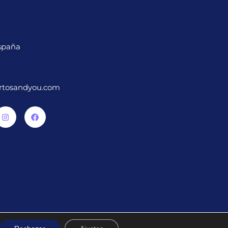
spaña
rtosandyou.com