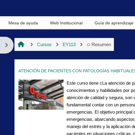
Salta al contenido principal
Mesa de ayuda
Web Institucional
Guía de aprendizaje
Cursos
EY113
Resumen
Abrir cajón de bloques
ATENCIÓN DE PACIENTES CON PATOLOGÍAS HABITUALE
Este curso tiene cLa atención de p
conocimientos y habilidades por par
atención de calidad y segura, son s
fundamental contar con un personal
emergencias. El objetivo principal
emergencias, abarcando aspectos fu
manejo del estrés y la aplicación d
pacientes en situaciones críticas, c